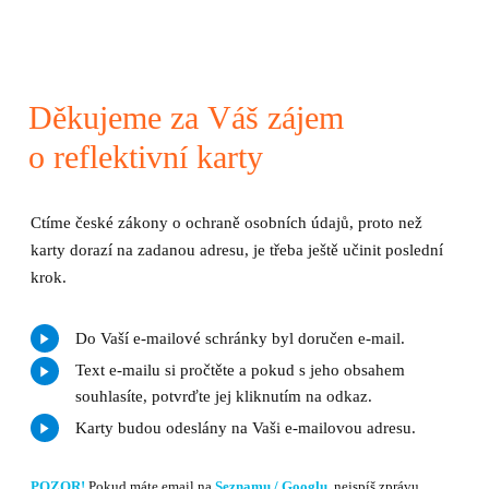
Děkujeme za Váš zájem
o reflektivní karty
Ctíme české zákony o ochraně osobních údajů, proto než
karty dorazí na zadanou adresu, je třeba ještě učinit poslední
krok.
Do Vaší e-mailové schránky byl doručen e-mail.
Text e-mailu si pročtěte a pokud s jeho obsahem
souhlasíte, potvrďte jej kliknutím na odkaz.
Karty budou odeslány na Vaši e-mailovou adresu.
POZOR!
Pokud máte email na
Seznamu / Googlu
, nejspíš zprávu