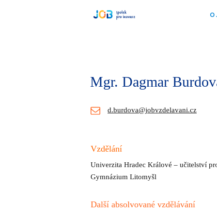
O
Mgr. Dagmar Burdov
d.burdova@jobvzdelavani.cz
Vzdělání
Univerzita Hradec Králové – učitelství pro
Gymnázium Litomyšl
Další absolvované vzdělávání