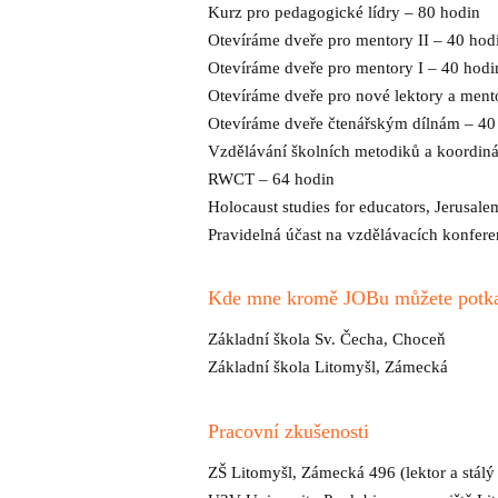
Kurz pro pedagogické lídry – 80 hodin
Otevíráme dveře pro mentory II – 40 ho
Otevíráme dveře pro mentory I – 40 hod
Otevíráme dveře pro nové lektory a men
Otevíráme dveře čtenářským dílnám – 4
Vzdělávání školních metodiků a koordin
RWCT – 64 hodin
Holocaust studies for educators, Jerusal
Pravidelná účast na vzdělávacích konfer
Kde mne kromě JOBu můžete potk
Základní škola Sv. Čecha, Choceň
Základní škola Litomyšl, Zámecká
Pracovní zkušenosti
ZŠ Litomyšl, Zámecká 496 (lektor a stálý