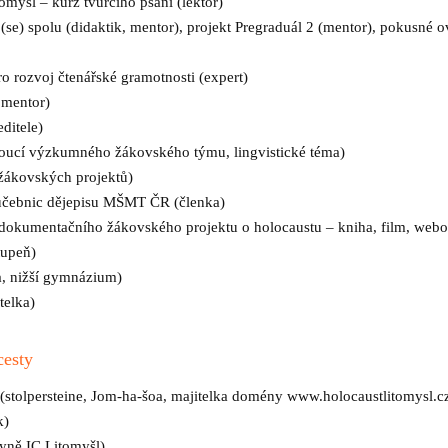
omyšl – kurz tvůrčího psaní (lektor)
 (se) spolu (didaktik, mentor), projekt Pregraduál 2 (mentor), pokusné
 rozvoj čtenářské gramotnosti (expert)
, mentor)
editele)
oucí výzkumného žákovského týmu, lingvistické téma)
žákovských projektů)
 učebnic dějepisu MŠMT ČR (členka)
dokumentačního žákovského projektu o holocaustu – kniha, film, webo
stupeň)
a, nižší gymnázium)
itelka)
cesty
 (stolpersteine, Jom-ha-šoa, majitelka domény www.holocaustlitomysl.c
ik)
yně IC Litomyšl)