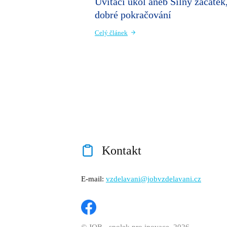
Uvítací úkol aneb Silný začátek
dobré pokračování
Celý článek
Kontakt
E-mail:
vzdelavani@jobvzdelavani.cz
© JOB - spolek pro inovace, 2026