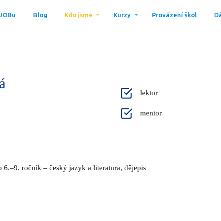
 JOBu
Blog
Kdo jsme
Kurzy
Provázení škol
Dá
á
lektor
mentor
 6.–9. ročník – český jazyk a literatura, dějepis