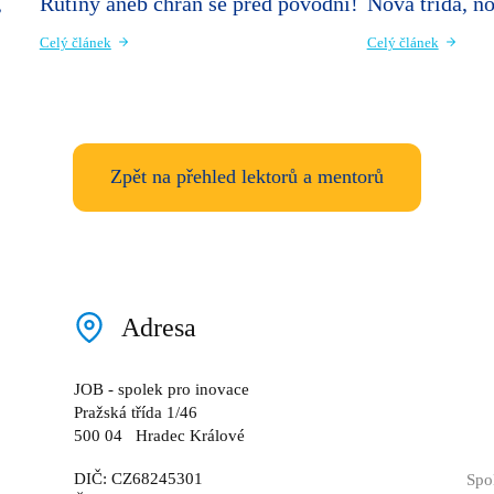
,
Rutiny aneb chraň se před povodní!
Nová třída, n
Celý článek
Celý článek
Zpět na přehled lektorů a mentorů
Adresa
JOB - spolek pro inovace
Pražská třída 1/46
500 04 Hradec Králové
DIČ: CZ68245301
Spo