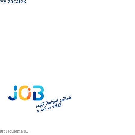
ový začátek
lupracujeme s...