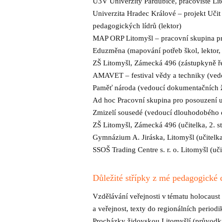
U3V Univerzity Pardubice, pracoviště Lit
Univerzita Hradec Králové – projekt Učit
pedagogických lídrů (lektor)
MAP ORP Litomyšl – pracovní skupina pro
Eduzměna (mapování potřeb škol, lektor
ZŠ Litomyšl, Zámecká 496 (zástupkyně ř
AMAVET – festival vědy a techniky (ved
Paměť národa (vedoucí dokumentačních 
Ad hoc Pracovní skupina pro posouzení
Zmizelí sousedé (vedoucí dlouhodobého 
ZŠ Litomyšl, Zámecká 496 (učitelka, 2. 
Gymnázium A. Jiráska, Litomyšl (učitelk
SSOŠ Trading Centre s. r. o. Litomyšl (uč
Důležité střípky z mé pedagogické 
Vzdělávání veřejnosti v tématu holocaust
a veřejnost, texty do regionálních period
Procházky židovskou Litomyšlí (průvodk