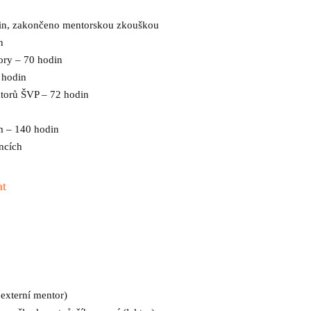
din, zakončeno mentorskou zkouškou
in
tory – 70 hodin
0 hodin
átorů ŠVP – 72 hodin
em – 140 hodin
encích
at
 externí mentor)