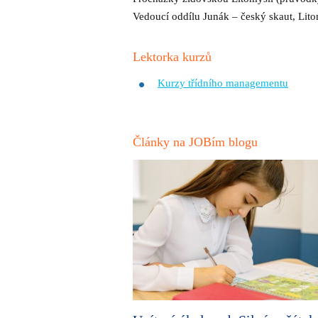
Vedoucí oddílu Junák – český skaut, Lit
Lektorka kurzů
Kurzy třídního managementu
Články na JOBím blogu