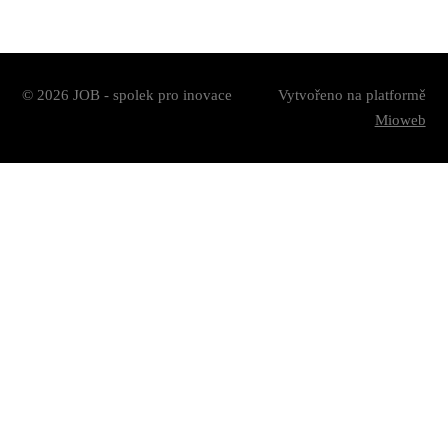
© 2026 JOB - spolek pro inovace
Vytvořeno na platformě
Mioweb