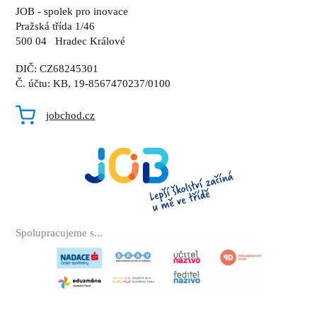
JOB - spolek pro inovace
Pražská třída 1/46
500 04 Hradec Králové
DIČ: CZ68245301
Č. účtu: KB, 19-8567470237/0100
jobchod.cz
Spolupracujeme s...