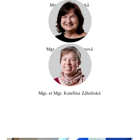
Mgr. Jitka Hřebecká
Mgr. Pavlína Seidlerová
Mgr. et Mgr. Kateřina Záhubská