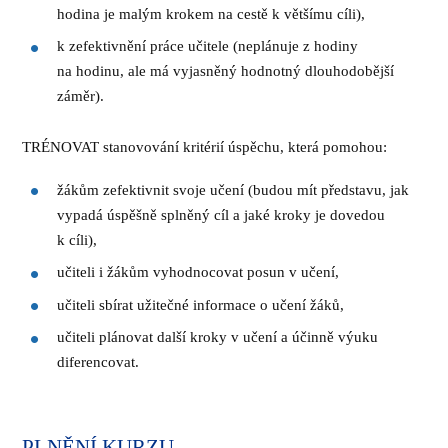
hodina je malým krokem na cestě k většímu cíli),
k zefektivnění práce učitele (neplánuje z hodiny
na hodinu, ale má vyjasněný hodnotný dlouhodobější
záměr).
TRÉNOVAT stanovování kritérií úspěchu, která pomohou:
žákům zefektivnit svoje učení (budou mít představu, jak
vypadá úspěšně splněný cíl a jaké kroky je dovedou
k cíli),
učiteli i žákům vyhodnocovat posun v učení,
učiteli sbírat užitečné informace o učení žáků,
učiteli plánovat další kroky v učení a účinně výuku
diferencovat.
PLNĚNÍ KURZU