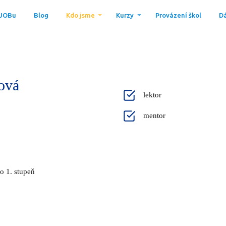
 JOBu
Blog
Kdo jsme
Kurzy
Provázení škol
Dá
ková
lektor
mentor
ro 1. stupeň