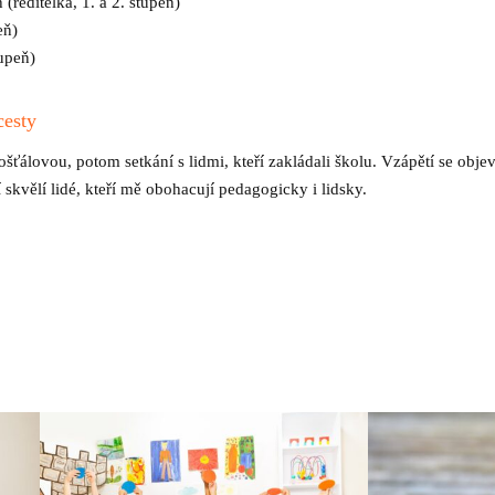
ředitelka, 1. a 2. stupeň)
eň)
tupeň)
cesty
ťálovou, potom setkání s lidmi, kteří zakládali školu. Vzápětí se obje
í skvělí lidé, kteří mě obohacují pedagogicky i lidsky.