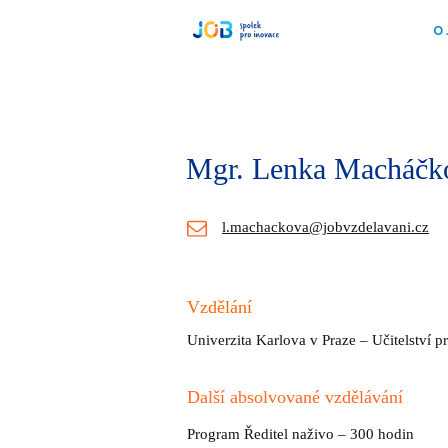
O
Mgr. Lenka Macháč
l.machackova@jobvzdelavani.cz
Vzdělání
Univerzita Karlova v Praze – Učitelství p
Další absolvované vzdělávání
Program Ředitel naživo – 300 hodin