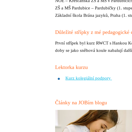
NOE – Křesťanská ZŠ a MŠ v Pardubicích (
ZŠ a MŠ Pardubice – Pardubičky (1. stup
Základní škola Brána jazyků, Praha (1. s
Důležité střípky z mé pedagogické 
První střípek byl kurz RWCT s Hankou Koš
doby se jako sněhová koule nabalují dalš
Lektorka kurzu
Kurz kolegiální podpory
Články na JOBím blogu