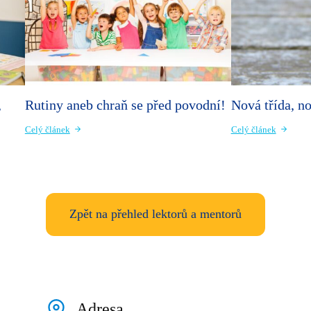
,
Rutiny aneb chraň se před povodní!
Nová třída, n
Celý článek
Celý článek
Zpět na přehled lektorů a mentorů
Adresa