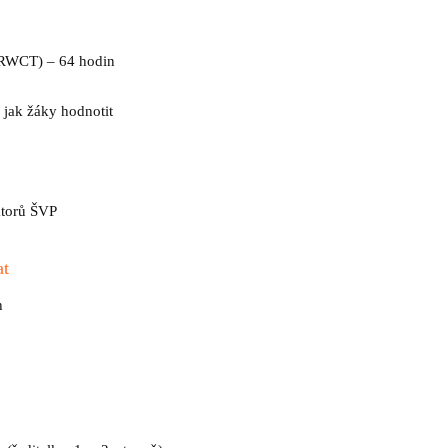
 (RWCT) – 64 hodin
a jak žáky hodnotit
átorů ŠVP
at
h