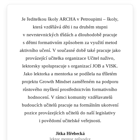
Je ředitelkou školy ARCHA v Petroupimi – školy,
která vzdělává děti i na druhém stupni
v nevrstevnických třídách a dlouhodobě pracuje
s dětmi formativním způsobem za využití metod
aktivního učení. V současné době také pracuje jako
provázející učitelka organizace Učitel naživo,
lektorsky spolupracuje s organizací JOB a VISK.
Jako lektorka a mentorka se podílela na tříletém
projektu Growth Mindset zaměřeném na podporu
růstového myšlení prostřednictvím formativního
hodnocení. V rámci komunity vzdělavatelů
budoucích učitelů pracuje na formálním ukotvení
pozice provázejících učitelů do naší legislativy
i povědomí učitelské veřejnosti.
Jitka Hřebecká
lektor, mentor, průvodce