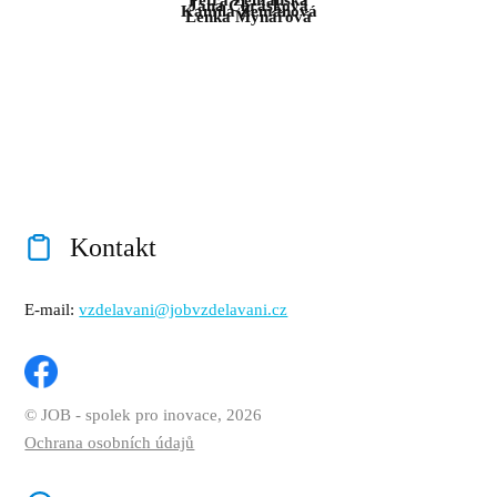
Jana Chrásková
Kamila Zemanová
Lenka Mynářová
Kontakt
E-mail:
vzdelavani@jobvzdelavani.cz
© JOB - spolek pro inovace, 2026
Ochrana osobních údajů