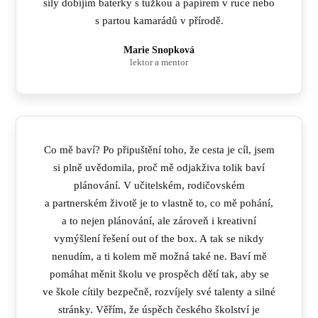
síly dobíjím baterky s tužkou a papírem v ruce nebo
s partou kamarádů v přírodě.
Marie Snopková
lektor a mentor
Co mě baví? Po připuštění toho, že cesta je cíl, jsem
si plně uvědomila, proč mě odjakživa tolik baví
plánování. V učitelském, rodičovském
a partnerském životě je to vlastně to, co mě pohání,
a to nejen plánování, ale zároveň i kreativní
vymýšlení řešení out of the box. A tak se nikdy
nenudím, a ti kolem mě možná také ne. Baví mě
pomáhat měnit školu ve prospěch dětí tak, aby se
ve škole cítily bezpečně, rozvíjely své talenty a silné
stránky. Věřím, že úspěch českého školství je