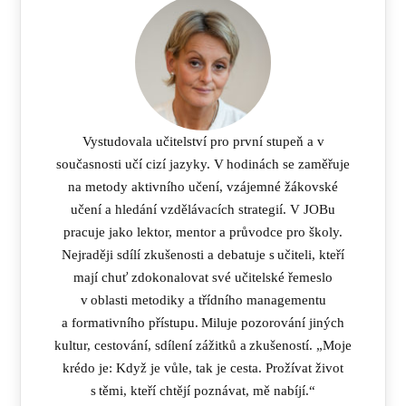
Vystudovala učitelství pro první stupeň a v
současnosti učí cizí jazyky. V hodinách se zaměřuje
na metody aktivního učení, vzájemné žákovské
učení a hledání vzdělávacích strategií. V JOBu
pracuje jako lektor, mentor a průvodce pro školy.
Nejraději sdílí zkušenosti a debatuje s učiteli, kteří
mají chuť zdokonalovat své učitelské řemeslo
v oblasti metodiky a třídního managementu
a formativního přístupu. Miluje pozorování jiných
kultur, cestování, sdílení zážitků a zkušeností. „Moje
krédo je: Když je vůle, tak je cesta. Prožívat život
s těmi, kteří chtějí poznávat, mě nabíjí.“