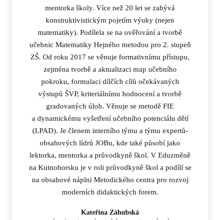
mentorka školy. Více než 20 let se zabývá
konstruktivistickým pojetím výuky (nejen
matematiky). Podílela se na ověřování a tvorbě
učebnic Matematiky Hejného metodou pro 2. stupeň
ZŠ. Od roku 2017 se věnuje formativnímu přístupu,
zejména tvorbě a aktualizaci map učebního
pokroku, formulaci dílčích cílů očekávaných
výstupů ŠVP, kriteriálnímu hodnocení a tvorbě
gradovaných úloh. Věnuje se metodě FIE
a dynamickému vyšetření učebního potenciálu dětí
(LPAD). Je členem interního týmu a týmu expertů-
obsahových lídrů JOBu, kde také působí jako
lektorka, mentorka a průvodkyně škol. V Eduzměně
na Kutnohorsku je v roli průvodkyně škol a podílí se
na obsahové náplni Metodického centra pro rozvoj
moderních didaktických forem.
Kateřina Záhubská