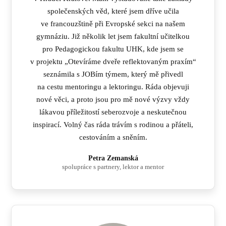
společenských věd, které jsem dříve učila
ve francouzštině při Evropské sekci na našem
gymnáziu. Již několik let jsem fakultní učitelkou
pro Pedagogickou fakultu UHK, kde jsem se
v projektu „Otevíráme dveře reflektovaným praxím“
seznámila s JOBím týmem, který mě přivedl
na cestu mentoringu a lektoringu. Ráda objevuji
nové věci, a proto jsou pro mě nové výzvy vždy
lákavou příležitostí seberozvoje a neskutečnou
inspirací. Volný čas ráda trávím s rodinou a přáteli,
cestováním a sněním.
Petra Zemanská
spolupráce s partnery, lektor a mentor