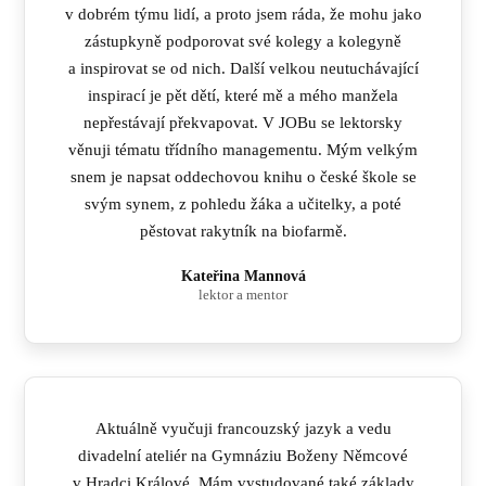
v dobrém týmu lidí, a proto jsem ráda, že mohu jako
zástupkyně podporovat své kolegy a kolegyně
a inspirovat se od nich. Další velkou neutuchávající
inspirací je pět dětí, které mě a mého manžela
nepřestávají překvapovat. V JOBu se lektorsky
věnuji tématu třídního managementu. Mým velkým
snem je napsat oddechovou knihu o české škole se
svým synem, z pohledu žáka a učitelky, a poté
pěstovat rakytník na biofarmě.
Kateřina Mannová
lektor a mentor
Aktuálně vyučuji francouzský jazyk a vedu
divadelní ateliér na Gymnáziu Boženy Němcové
v Hradci Králové. Mám vystudované také základy