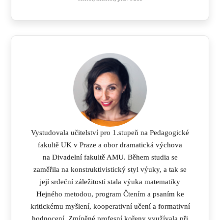
Vystudovala učitelství pro 1.stupeň na Pedagogické
fakultě UK v Praze a obor dramatická výchova
na Divadelní fakultě AMU. Během studia se
zaměřila na konstruktivistický styl výuky, a tak se
její srdeční záležitostí stala výuka matematiky
Hejného metodou, program Čtením a psaním ke
kritickému myšlení, kooperativní učení a formativní
hodnocení. Zmíněné profesní kořeny využívala při