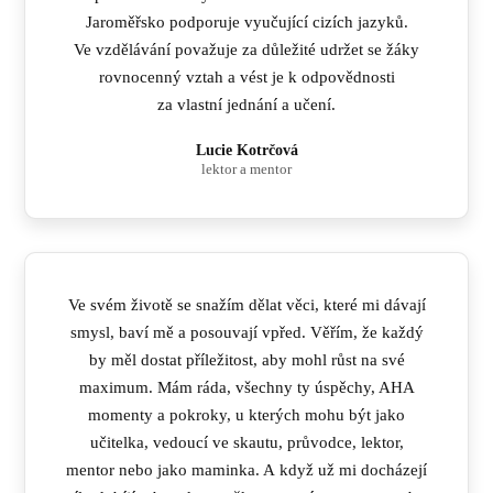
Jaroměřsko podporuje vyučující cizích jazyků.
Ve vzdělávání považuje za důležité udržet se žáky
rovnocenný vztah a vést je k odpovědnosti
za vlastní jednání a učení.
Lucie Kotrčová
lektor a mentor
Ve svém životě se snažím dělat věci, které mi dávají
smysl, baví mě a posouvají vpřed. Věřím, že každý
by měl dostat příležitost, aby mohl růst na své
maximum. Mám ráda, všechny ty úspěchy, AHA
momenty a pokroky, u kterých mohu být jako
učitelka, vedoucí ve skautu, průvodce, lektor,
mentor nebo jako maminka. A když už mi docházejí