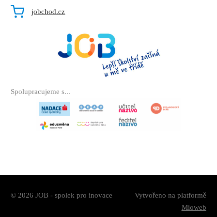
jobchod.cz
Spolupracujeme s...
© 2026 JOB - spolek pro inovace
Vytvořeno na platformě
Mioweb