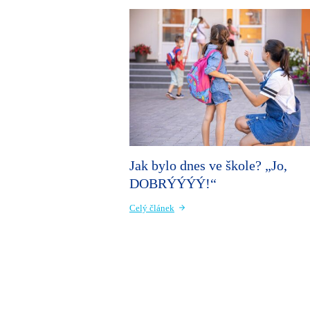
Jak bylo dnes ve škole? „Jo,
DOBRÝÝÝÝ!“
Celý článek