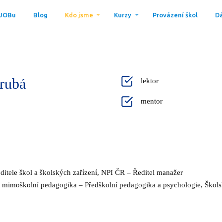
 JOBu
Blog
Kdo jsme
Kurzy
Provázení škol
Dá
rubá
lektor
mentor
itele škol a školských zařízení, NPI ČR – Ředitel manažer
a mimoškolní pedagogika – Předškolní pedagogika a psychologie, Ško