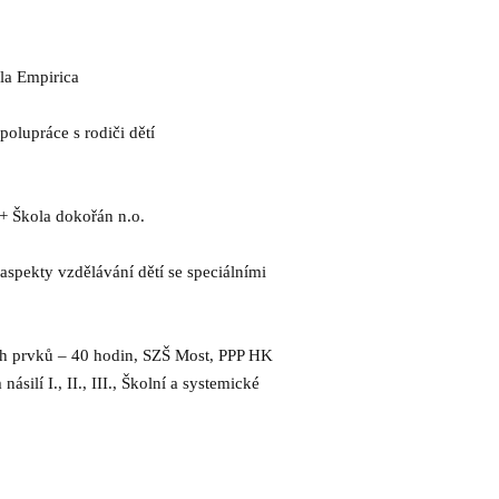
la Empirica
olupráce s rodiči dětí
+ Škola dokořán n.o.
aspekty vzdělávání dětí se speciálními
ích prvků – 40 hodin, SZŠ Most, PPP HK
ilí I., II., III., Školní a systemické