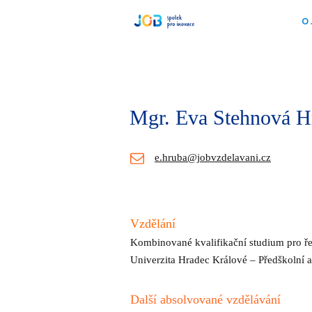
O
Mgr. Eva Stehnová H
e.hruba@jobvzdelavani.cz
Vzdělání
Kombinované kvalifikační studium pro řed
Univerzita Hradec Králové – Předškolní 
Další absolvované vzdělávání