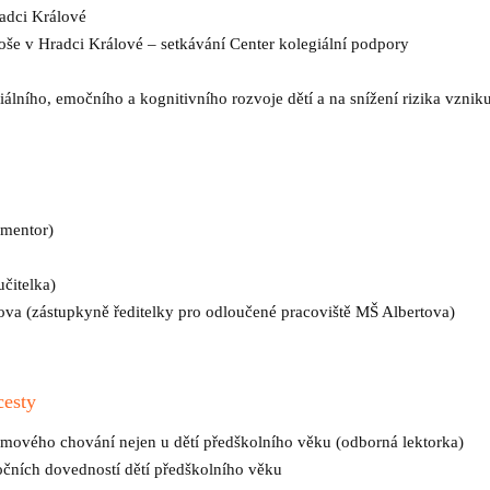
adci Králové
 v Hradci Králové – setkávání Center kolegiální podpory
álního, emočního a kognitivního rozvoje dětí a na snížení rizika vzni
 mentor)
čitelka)
va (zástupkyně ředitelky pro odloučené pracoviště MŠ Albertova)
cesty
émového chování nejen u dětí předškolního věku (odborná lektorka)
očních dovedností dětí předškolního věku