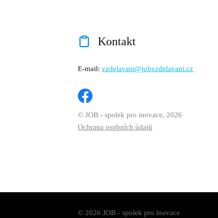
Kontakt
E-mail:
vzdelavani@jobvzdelavani.cz
© JOB - spolek pro inovace, 2026
Ochrana osobních údajů
© 2026 JOB - spolek pro inovace