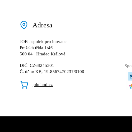
Adresa
JOB - spolek pro inovace
Pražská třída 1/46
500 04 Hradec Králové
DIČ: CZ68245301
Spo
Č. účtu: KB, 19-8567470237/0100
jobchod.cz