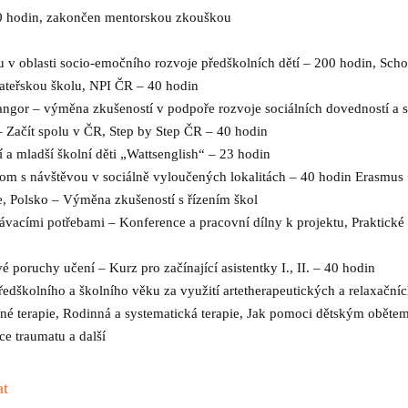
80 hodin, zakončen mentorskou zkouškou
 v oblasti socio-emočního rozvoje předškolních dětí – 200 hodin, Scho
ateřskou školu, NPI ČR – 40 hodin
Bangor – výměna zkušeností v podpoře rozvoje sociálních dovedností a sp
– Začít spolu v ČR, Step by Step ČR – 40 hodin
 a mladší školní děti „Wattsenglish“ – 23 hodin
nom s návštěvou v sociálně vyloučených lokalitách – 40 hodin Erasmus 
ie, Polsko – Výměna zkušeností s řízením škol
lávacími potřebami – Konference a pracovní dílny k projektu, Praktické 
poruchy učení – Kurz pro začínající asistentky I., II. – 40 hodin
ředškolního a školního věku za využití artetherapeutických a relaxačn
 terapie, Rodinná a systematická terapie, Jak pomoci dětským obětem nás
ce traumatu a další
at