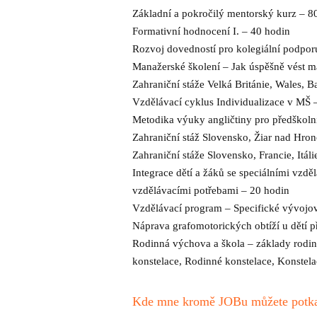
Základní a pokročilý mentorský kurz – 
Formativní hodnocení I. – 40 hodin
Rozvoj dovedností pro kolegiální podporu
Manažerské školení – Jak úspěšně vést m
Zahraniční stáže Velká Británie, Wales, 
Vzdělávací cyklus Individualizace v MŠ 
Metodika výuky angličtiny pro předškolní
Zahraniční stáž Slovensko, Žiar nad Hro
Zahraniční stáže Slovensko, Francie, Itál
Integrace dětí a žáků se speciálními vzdě
vzdělávacími potřebami – 20 hodin
Vzdělávací program – Specifické vývojové 
Náprava grafomotorických obtíží u dětí p
Rodinná výchova a škola – základy rodinné
konstelace, Rodinné konstelace, Konstela
Kde mne kromě JOBu můžete potk