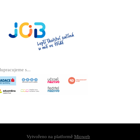
lupracujeme s...
Vytvořeno na platformě
Mioweb