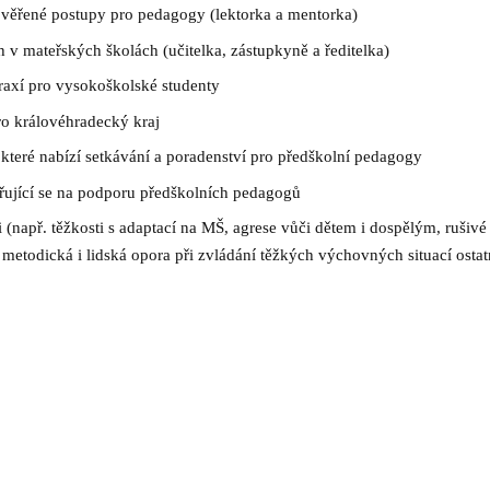
 ověřené postupy pro pedagogy (lektorka a mentorka)
h v mateřských školách (učitelka, zástupkyně a ředitelka)
raxí pro vysokoškolské studenty
ro královéhradecký kraj
které nabízí setkávání a poradenství pro předškolní pedagogy
řující se na podporu předškolních pedagogů
i (např. těžkosti s adaptací na MŠ, agrese vůči dětem i dospělým, rušivé 
ko metodická i lidská opora při zvládání těžkých výchovných situací ost