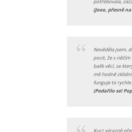
potřebovala, zača
(Jooo, přesně na 
Nevěděla jsem, d
pocit, že s něčím
balík věcí, se kt
mě hodně zklidnil
funguje to rychle.
(Podařilo se! Po
Kurz výrazně před