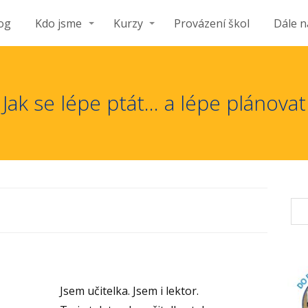
og
Kdo jsme
Kurzy
Provázení škol
Dále n
Jak se lépe ptát… a lépe plánovat
Jsem učitelka. Jsem i lektor.