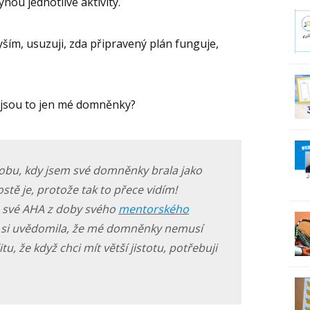
ynou jednotlivé aktivity.
lyším, usuzuji, zda připravený plán funguje,
sou to jen mé domněnky?
bu, kdy jsem své domněnky brala jako
ostě je, protože tak to přece vidím!
 své AHA z doby svého
mentorského
m si uvědomila, že mé domněnky nemusí
tu, že když chci mít větší jistotu, potřebuji