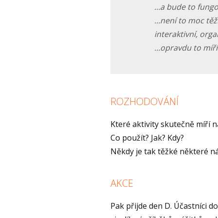
…a bude to fungo
…není to moc těž
interaktivní, orga
…opravdu to míř
ROZHODOVÁNÍ
Které aktivity skutečně míří 
Co použít? Jak? Kdy?
Někdy je tak těžké některé n
AKCE
Pak přijde den D. Účastníci d