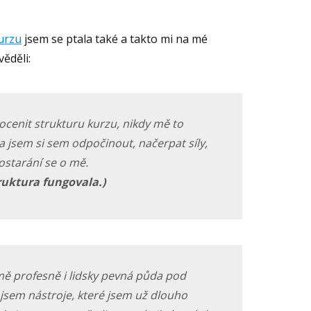
urzu
jsem se ptala také a takto mi na mé
ěděli:
ocenit strukturu kurzu, nikdy mě to
la jsem si sem odpočinout, načerpat síly,
postarání se o mě.
ruktura fungovala.)
mě profesně i lidsky pevná půda pod
jsem nástroje, které jsem už dlouho