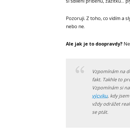
si sdílení příběhů, zážitků… pl
Pozoruji. Z toho, co vidím a s
nebo ne.
Ale jak je to doopravdy?
Nej
Vzpomínám na do
fakt. Takhle to pr
Vzpomínám si na
výcviku
, kdy jse
vždy odrážet reali
se ptát.