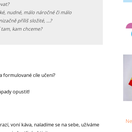
vat?
ké, nudné, málo náročné či málo
nizačně příliš složité, …?
í tam, kam chceme?
na formulované cíle učení?
ápady opustit!
Nej
orazí, voní káva, naladíme se na sebe, užíváme