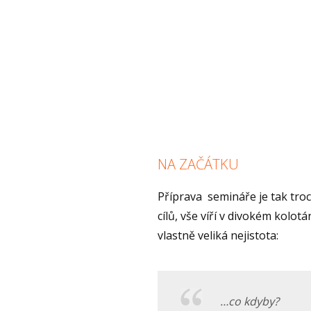
NA ZAČÁTKU
Příprava semináře je tak tro
cílů, vše víří v divokém kolo
vlastně veliká nejistota:
…co kdyby?