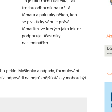
To je tak trochu učitelka, tak
trochu odborník na určitá
témata a pak taky někdo, kdo
se prakticky věnuje právě
tématům, ve kterých jako lektor
Ak
podporuje účastníky
na seminářích.
chu peklo. Myšlenky a nápady, formulování
Sp
tání a odpovědi na nejrůznější otázky mohou být