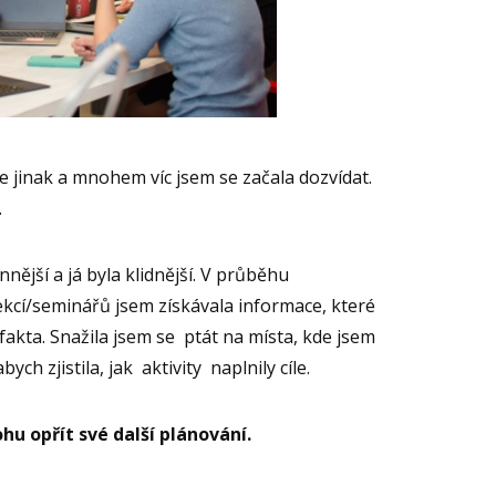
se jinak a mnohem víc jsem se začala dozvídat.
.
ější a já byla klidnější. V průběhu
ekcí/seminářů jsem získávala informace, které
akta. Snažila jsem se ptát na místa, kde jsem
ych zjistila, jak aktivity naplnily cíle.
hu opřít své další plánování.