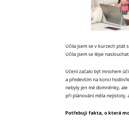
Učila jsem se v kurzech ptát 
Učila jsem se lépe naslouchat
Učení začalo být mnohem účinn
a především na konci hodin/l
nebyly jen mé domněnky, ale f
při plánování měla nejistoty, ab
Potřebuji fakta, o která mo