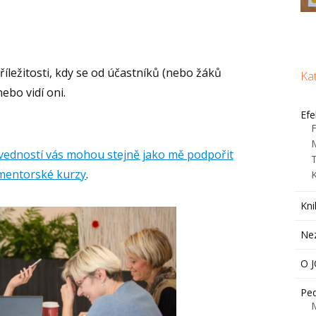
říležitosti, kdy se od účastníků (nebo žáků
Ka
nebo vidí oni.
Efe
F
ovedností vás mohou stejně jako mě podpořit
mentorské kurzy
.
Kni
Ne
O 
Ped