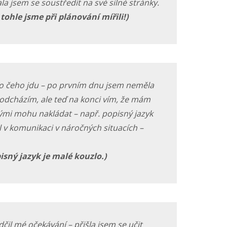
la jsem se soustředit na své silné stránky.
tohle jsme při plánování mířili!)
o čeho jdu – po prvním dnu jsem neměla
 odcházím, ale teď na konci vím, že mám
erými mohu nakládat – např. popisný jazyk
 v komunikaci v náročných situacích –
pisný jazyk je malé kouzlo.)
čil mé očekávání – přišla jsem se učit