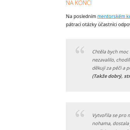
NA KONCI
Na posledním
mentorském k
pátrací otázky účastníci odpov
Chtěla bych moc 
nezavalilo, chodi
děkuji za péči a 
(Takže dobrý, st
Vytvořila se pro 
nohama, dostala 