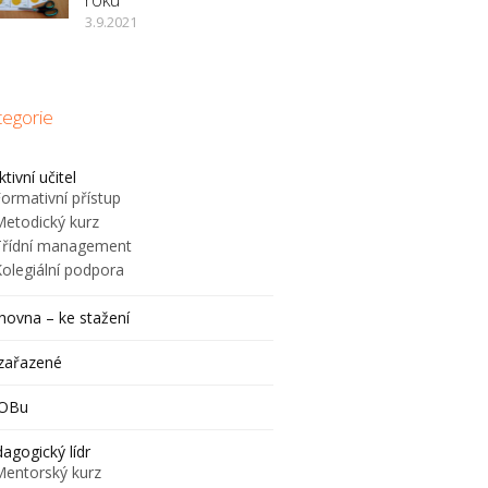
3.9.2021
tegorie
ktivní učitel
ormativní přístup
Metodický kurz
Třídní management
Kolegiální podpora
hovna – ke stažení
zařazené
JOBu
agogický lídr
Mentorský kurz