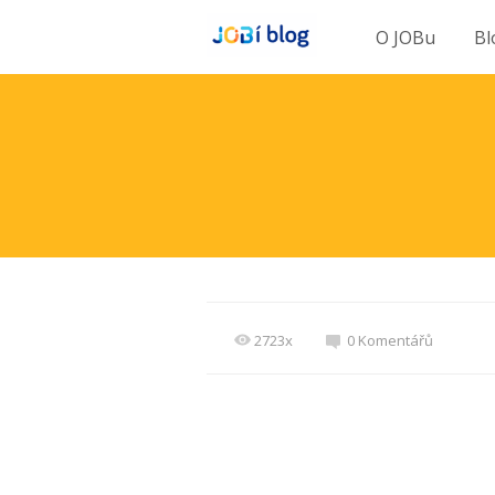
O JOBu
Bl
2723x
0 Komentářů