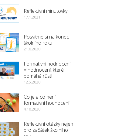
Reflektivní minutovky
17.1.2021
Posviťme si na konec
školního roku
21.6.2020
Formativní hodnocení
= hodnocení, které
pomáhá růst!
12.5.2020
Co je a co není
formativní hodnocení
4.10.2020
Reflektivní otázky nejen
pro začátek školního
roku