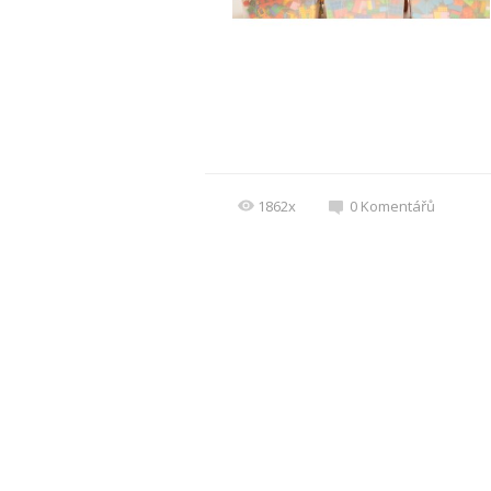
1862x
0
Komentářů