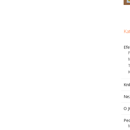
Ka
Efe
F
Kni
Ne
O 
Ped