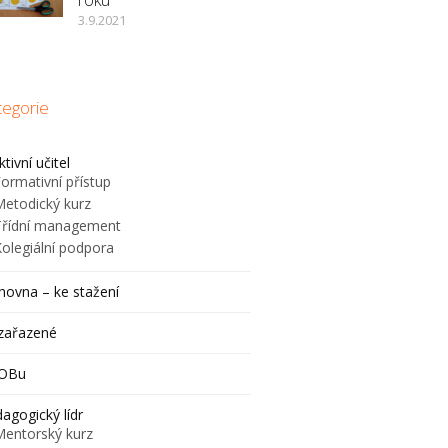
3.9.2021
tegorie
ktivní učitel
ormativní přístup
Metodický kurz
Třídní management
Kolegiální podpora
hovna – ke stažení
zařazené
JOBu
agogický lídr
Mentorský kurz