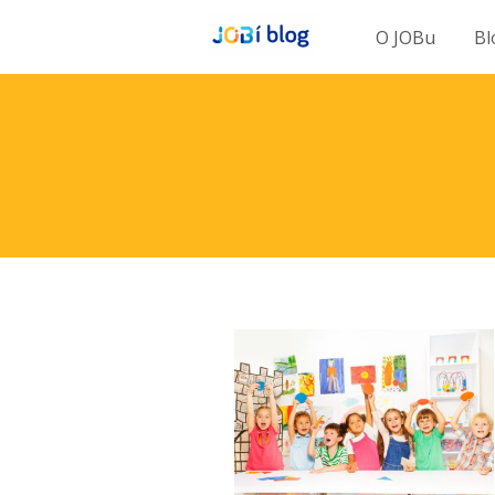
O JOBu
Bl