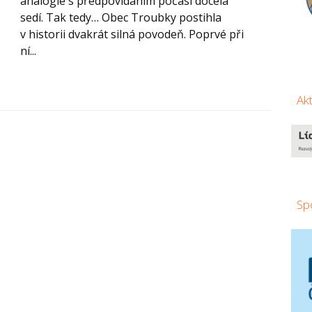
analogie s předpovídáním počasí docela
sedí. Tak tedy… Obec Troubky postihla
v historii dvakrát silná povodeň. Poprvé při
ní...
Ak
Sp