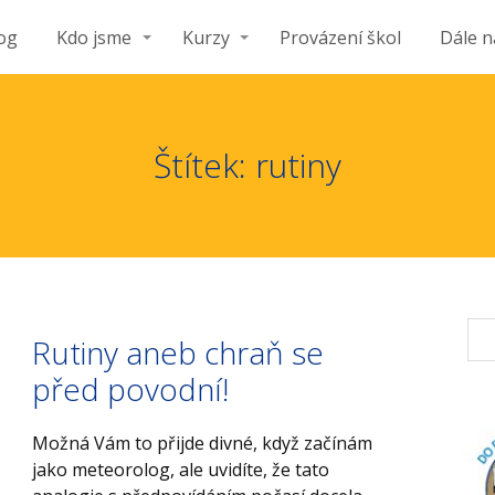
og
Kdo jsme
Kurzy
Provázení škol
Dále n
Štítek: rutiny
Rutiny aneb chraň se
před povodní!
Možná Vám to přijde divné, když začínám
jako meteorolog, ale uvidíte, že tato