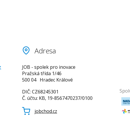
Adresa
z
JOB - spolek pro inovace
Pražská třída 1/46
500 04 Hradec Králové
Spol
DIČ: CZ68245301
Č. účtu: KB, 19-8567470237/0100
jobchod.cz