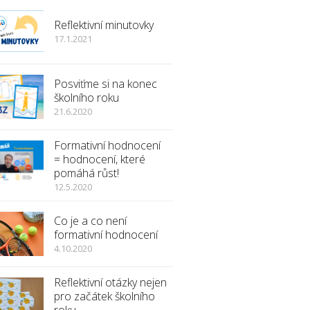
Reflektivní minutovky
17.1.2021
Posviťme si na konec
školního roku
21.6.2020
Formativní hodnocení
= hodnocení, které
pomáhá růst!
12.5.2020
Co je a co není
formativní hodnocení
4.10.2020
Reflektivní otázky nejen
pro začátek školního
roku