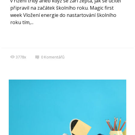
v řízení třídy aneb když se září zeptá, jak se učitel
připravil na začátek školního roku. Magic first
week Vložení energie do nastartování školního
roku tím,...
3778x
0
Komentářů