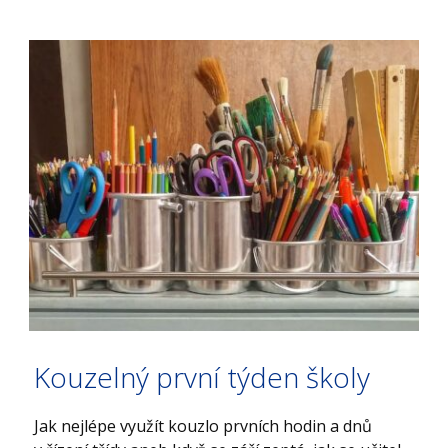
Kouzelný první týden školy
Jak nejlépe využít kouzlo prvních hodin a dnů