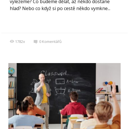
vylezeme? Co budeme dělat, až někdo dostane
hlad? Nebo co když si po cestě někdo vymkne...
1782x
0
Komentářů