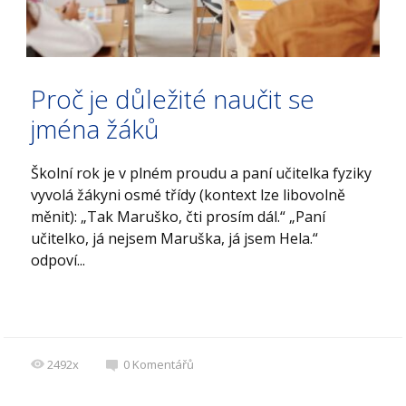
Proč je důležité naučit se
jména žáků
Školní rok je v plném proudu a paní učitelka fyziky
vyvolá žákyni osmé třídy (kontext lze libovolně
měnit): „Tak Maruško, čti prosím dál.“ „Paní
učitelko, já nejsem Maruška, já jsem Hela.“
odpoví...
2492x
0
Komentářů