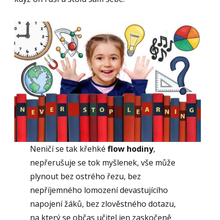
Neničí se tak křehké
flow hodiny
,
nepřerušuje se tok myšlenek, vše může
plynout bez ostrého řezu, bez
nepříjemného lomození devastujícího
napojení žáků, bez zlověstného dotazu,
na který se občas učitel jen zaskočeně