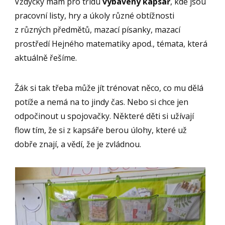
Vždycky mám pro třídu
vybavený kapsář
, kde jsou
pracovní listy, hry a úkoly různé obtížnosti
z různých předmětů, mazací písanky, mazací
prostředí Hejného matematiky apod., témata, která
aktuálně řešíme.
Žák si tak třeba může jít trénovat něco, co mu dělá
potíže a nemá na to jindy čas. Nebo si chce jen
odpočinout u spojovačky. Některé děti si užívají
flow tím, že si z kapsáře berou úlohy, které už
dobře znají, a vědí, že je zvládnou.