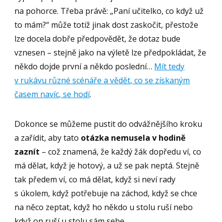
na pohorce. Třeba právě: „Paní učitelko, co když už
to mám?“ může totiž jinak dost zaskočit, přestože
lze docela dobře předpovědět, že dotaz bude
vznesen – stejně jako na výletě lze předpokládat, že
někdo dojde první a někdo poslední…
Mít tedy
v rukávu různé scénáře a vědět, co se získaným
časem navíc, se hodí
.
Dokonce se můžeme pustit do odvážnějšího kroku
a zařídit, aby tato
otázka nemusela v hodině
zaznít
– což znamená, že každý žák dopředu ví, co
má dělat, když je hotový, a už se pak neptá. Stejně
tak předem ví, co má dělat, když si neví rady
s úkolem, když potřebuje na záchod, když se chce
na něco zeptat, když ho někdo u stolu ruší nebo
když on ruší u stolu sám sebe.