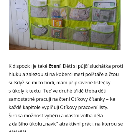
K dispozici je také
čtení
. Děti si půjčí sluchátka proti
hluku a zalezou si na koberci mezi polštáře a čtou
si. Když se mi to hodí, mám připravené lístečky
s úkoly k textu. Teď ve druhé třídě třeba děti
samostatně pracují na čtení Otíkovy čítanky – ke
každé kapitole vyplňují Otíkovy pracovní listy.
Široká možnost výběru a vlastní volba dělá
z dalšího úkolu „navíc“ atraktivní práci, na kterou se
děti těší.