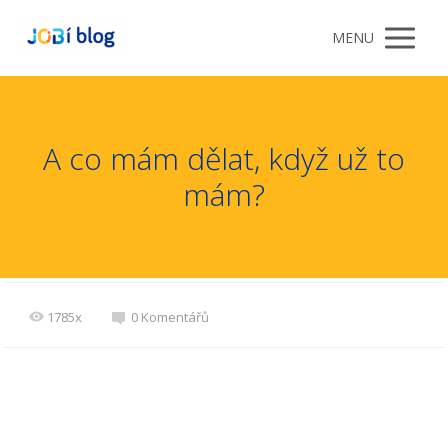
MENU
A co mám dělat, když už to
mám?
1785x
0 Komentářů