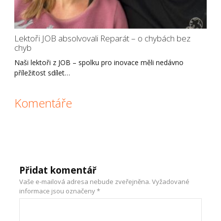
Lektoři JOB absolvovali Reparát – o chybách bez
chyb
Naši lektoři z JOB – spolku pro inovace měli nedávno
příležitost sdílet…
Komentáře
Přidat komentář
Vaše e-mailová adresa nebude zveřejněna.
Vyžadované
informace jsou označeny
*