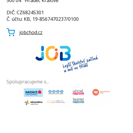
500 04 Hradec Králové
DIČ: CZ68245301
Č. účtu: KB, 19-8567470237/0100
jobchod.cz
Spolupracujeme s...