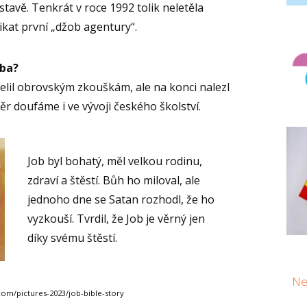
avě. Tenkrát v roce 1992 tolik neletěla
nikat první „džob agentury“.
oba?
čelil obrovským zkouškám, ale na konci nalezl
věr doufáme i ve vývoji českého školství.
Job byl bohatý, měl velkou rodinu,
zdraví a štěstí. Bůh ho miloval, ale
jednoho dne se Satan rozhodl, že ho
vyzkouší. Tvrdil, že Job je věrný jen
díky svému štěstí.
Nej
.com/pictures-2023/job-bible-story