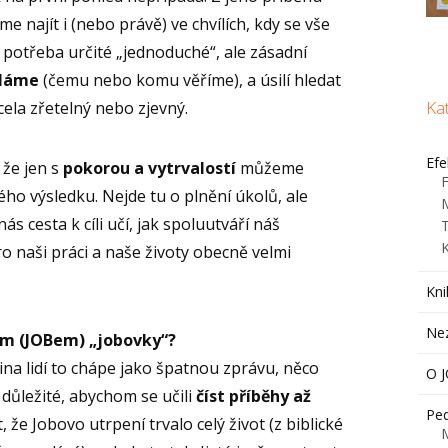
e najít i (nebo právě) ve chvílích, kdy se vše
 potřeba určité „jednoduché“, ale zásadní
děláme
(čemu nebo komu věříme), a úsilí hledat
Ka
 zcela zřetelný nebo zjevný.
Efe
že jen s
pokorou a vytrvalostí
můžeme
F
o výsledku. Nejde tu o plnění úkolů, ale
nás cesta k cíli učí, jak spoluutváří náš
ro naši práci a naše životy obecně velmi
Kni
Ne
bem (JOBem) „jobovky“?
ina lidí to chápe jako špatnou zprávu, něco
O 
důležité, abychom se učili
číst příběhy až
Ped
, že Jobovo utrpení trvalo celý život (z biblické