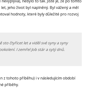
nevyplývá), nebylo to tak. Jisté je, že po tomto
let, jeho život byl naplněný. Byl vážený a měl
entoval hodnoty, které byly důležité pro rozvoj
ě sto čtyřicet let a viděl své syny a syny
pokolení. I zemřel Job stár a sytý dnů.
jen z tohoto příběhu) i v následujícím období
tné příběhy.