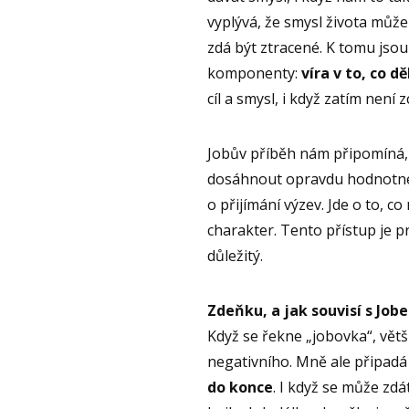
vyplývá, že smysl života můžem
zdá být ztracené. K tomu jsou
komponenty:
víra v to, co 
cíl a smysl, i když zatím není
Jobův příběh nám připomíná, 
dosáhnout opravdu hodnotnéh
o přijímání výzev. Jde o to, co 
charakter. Tento přístup je p
důležitý.
Zdeňku, a jak souvisí s Jo
Když se řekne „jobovka“, větš
negativního. Mně ale připadá 
do konce
. I když se může zdát