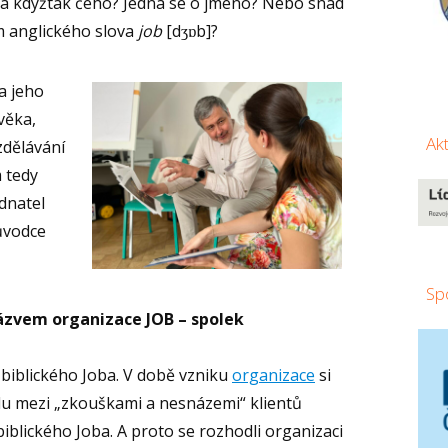
a a kdyžtak čeho? Jedná se o jméno? Nebo snad
m anglického slova
job
[dʒɒb]?
a jeho
věka,
Ak
zdělávání
m tedy
ednatel
ůvodce
Sp
ázvem organizace JOB – spolek
biblického Joba. V době vzniku
organizace
si
elu mezi „zkouškami a nesnázemi“ klientů
biblického Joba. A proto se rozhodli organizaci