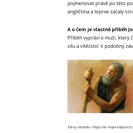
pojmenovat právě po této post
angličtina a teprve začaly vz
A o čem je vlastně příběh J
Příběh vypráví o muži, který 
sílu a vítězství. V podobný zá
Zdroj obrázku: https://ar.inspiredpencil