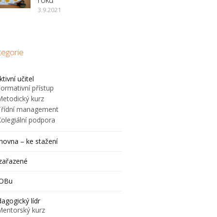
3.9.2021
tegorie
ktivní učitel
ormativní přístup
Metodický kurz
Třídní management
Kolegiální podpora
hovna – ke stažení
zařazené
JOBu
agogický lídr
Mentorský kurz