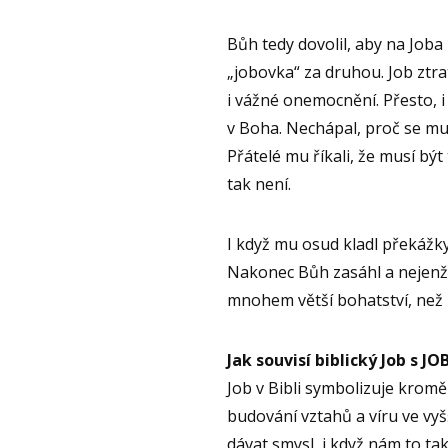
Bůh tedy dovolil, aby na Joba
„jobovka“ za druhou. Job ztrat
i vážné onemocnění. Přesto, i
v Boha. Nechápal, proč se mu d
Přátelé mu říkali, že musí být
tak není.
I když mu osud kladl překážky
Nakonec Bůh zasáhl a nejenže
mnohem větší bohatství, než m
Jak souvisí biblický Job s J
Job v Bibli symbolizuje kromě
budování vztahů a víru ve vyš
dávat smysl, i když nám to ta