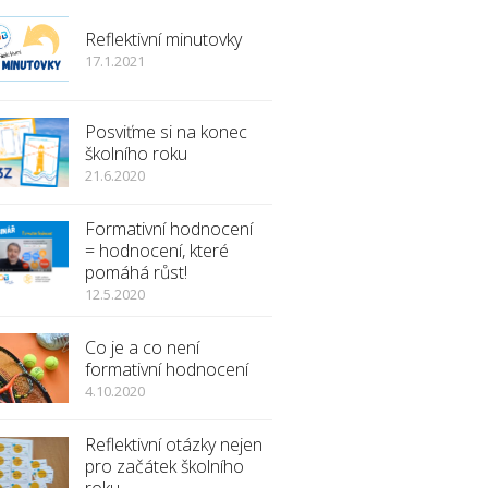
Reflektivní minutovky
17.1.2021
Posviťme si na konec
školního roku
21.6.2020
Formativní hodnocení
= hodnocení, které
pomáhá růst!
12.5.2020
Co je a co není
formativní hodnocení
4.10.2020
Reflektivní otázky nejen
pro začátek školního
roku