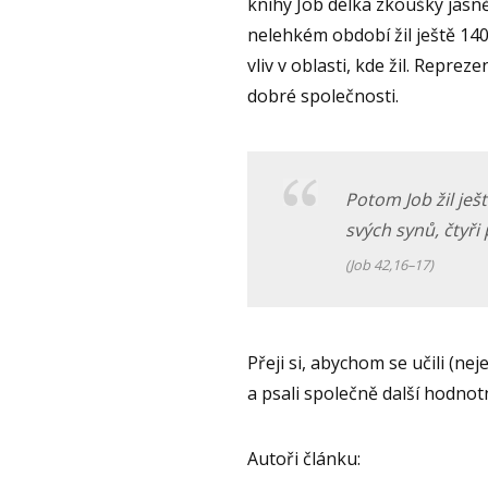
knihy Job délka zkoušky jasně 
nelehkém období žil ještě 140 
vliv v oblasti, kde žil. Reprez
dobré společnosti.
Potom Job žil ješt
svých synů, čtyři 
(Job 42,16–17)
Přeji si, abychom se učili (ne
a psali společně další hodno
Autoři článku: