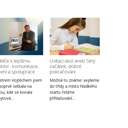
 klíče k lepšímu
Uvítací úkol aneb Silný
lství - komunikace,
začátek, dobré
lení a spolupráce
pokračování
etrem Vojtěchem jsem
Možná to známe: vejdeme
poprvé setkala na
do třídy a místo hladkého
su, kde se konala
startu řešíme
bytová…
přihlašování…