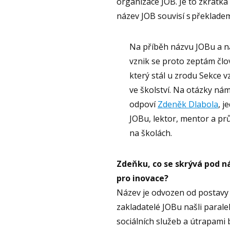
organizace JOB. Je to zkratk
název JOB souvisí s překlade
Na příběh názvu JOBu a n
vznik se proto zeptám člo
který stál u zrodu Sekce v
ve školství. Na otázky ná
odpoví
Zdeněk Dlabola
, j
JOBu, lektor, mentor a pr
na školách.
Zdeňku, co se skrývá pod n
pro inovace?
Název je odvozen od postavy 
zakladatelé JOBu našli paral
sociálních služeb a útrapami 