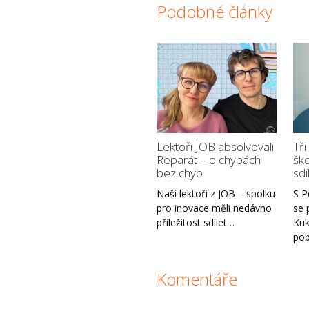
Podobné články
Lektoři JOB absolvovali
Tři
Reparát – o chybách
ško
bez chyb
sdí
Naši lektoři z JOB – spolku
S P
pro inovace měli nedávno
se 
příležitost sdílet…
Kuk
po
Komentáře