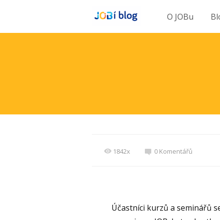
O JOBu
Bl
1842x
0 Komentářů
Účastníci kurzů a seminářů s