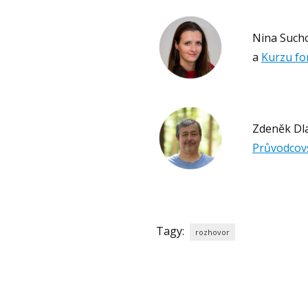
Nina Such
a
Kurzu fo
Zdeněk Dla
Průvodcov
Tagy:
rozhovor