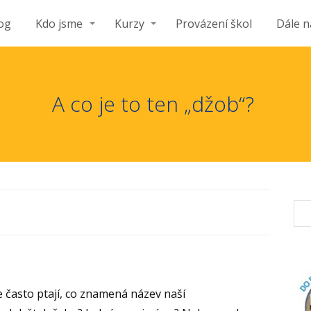
og
Kdo jsme
Kurzy
Provázení škol
Dále n
A co je to ten „džob“?
e často ptají, co znamená název naší