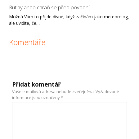
Rutiny aneb chraň se před povodní!
Možná Vám to přijde divné, když začínám jako meteorolog,
ale uvidíte, že…
Komentáře
Přidat komentář
Vaše e-mailová adresa nebude zveřejněna.
Vyžadované
informace jsou označeny
*