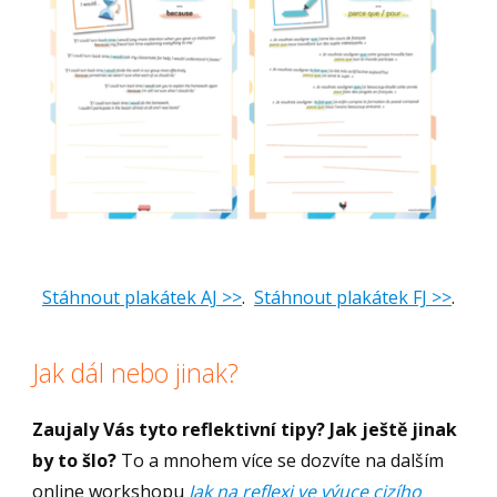
Stáhnout plakátek AJ >>
.
Stáhnout plakátek FJ >>
.
Jak dál nebo jinak?
Zaujaly Vás tyto reflektivní tipy? Jak ještě jinak
by to šlo?
To a mnohem více se dozvíte na dalším
online workshopu
Jak na reflexi ve výuce cizího