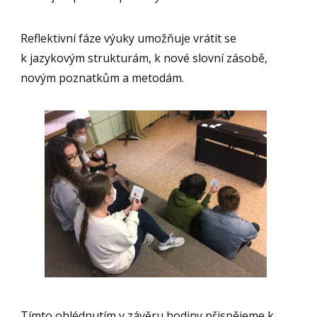
Reflektivní fáze výuky umožňuje vrátit se
k jazykovým strukturám, k nové slovní zásobě,
novým poznatkům a metodám.
Tímto ohlédnutím v závěru hodiny přispějeme k