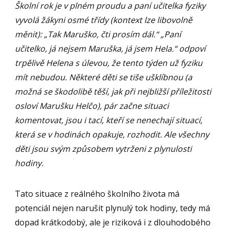
Školní rok je v plném proudu a paní učitelka fyziky
vyvolá žákyni osmé třídy (kontext lze libovolně
měnit): „Tak Maruško, čti prosím dál.“ „Paní
učitelko, já nejsem Maruška, já jsem Hela.“ odpoví
trpělivě Helena s úlevou, že tento týden už fyziku
mít nebudou. Některé děti se tiše ušklíbnou (a
možná se škodolibě těší, jak při nejbližší příležitosti
osloví Marušku Helčo), pár začne situaci
komentovat, jsou i tací, kteří se nenechají situací,
která se v hodinách opakuje, rozhodit. Ale všechny
děti jsou svým způsobem vytrženi z plynulosti
hodiny.
Tato situace z reálného školního života má
potenciál nejen narušit plynulý tok hodiny, tedy má
dopad krátkodobý, ale je riziková i z dlouhodobého