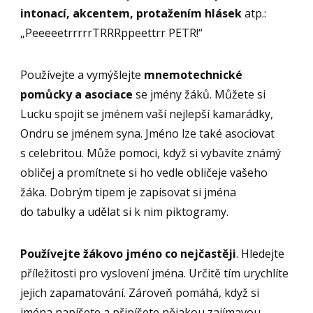
intonací, akcentem, protažením hlásek
atp.:
„PeeeeetrrrrrTRRRppeettrr PETR!“
Používejte a vymýšlejte
mnemotechnické
pomůcky a asociace
se jmény žáků. Můžete si
Lucku spojit se jménem vaší nejlepší kamarádky,
Ondru se jménem syna. Jméno lze také asociovat
s celebritou. Může pomoci, když si vybavíte známý
obličej a promítnete si ho vedle obličeje vašeho
žáka. Dobrým tipem je zapisovat si jména
do tabulky a udělat si k nim piktogramy.
Používejte žákovo jméno co nejčastěji
. Hledejte
příležitosti pro vyslovení jména. Určitě tím urychlíte
jejich zapamatování. Zároveň pomáhá, když si
jména napíšete a připíšete nějakou zajímavou