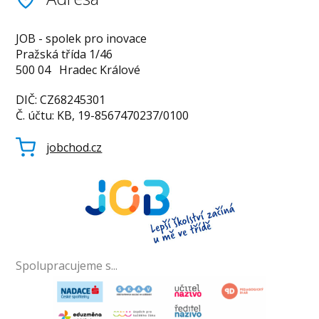
JOB - spolek pro inovace
Pražská třída 1/46
500 04 Hradec Králové
DIČ: CZ68245301
Č. účtu: KB, 19-8567470237/0100
jobchod.cz
Spolupracujeme s...