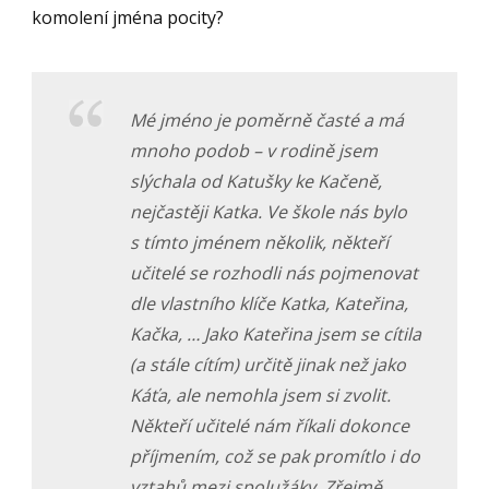
komolení jména pocity?
Mé jméno je poměrně časté a má
mnoho podob – v rodině jsem
slýchala od Katušky ke Kačeně,
nejčastěji Katka. Ve škole nás bylo
s tímto jménem několik, někteří
učitelé se rozhodli nás pojmenovat
dle vlastního klíče Katka, Kateřina,
Kačka, … Jako Kateřina jsem se cítila
(a stále cítím) určitě jinak než jako
Káťa, ale nemohla jsem si zvolit.
Někteří učitelé nám říkali dokonce
příjmením, což se pak promítlo i do
vztahů mezi spolužáky. Zřejmě