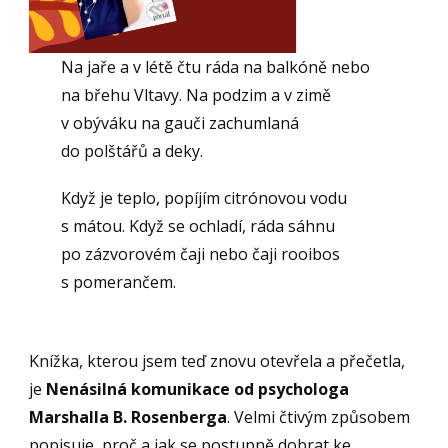
Na jaře a v létě čtu ráda na balkóně nebo
na břehu Vltavy. Na podzim a v zimě
v obýváku na gauči zachumlaná
do polštářů a deky.
Když je teplo, popíjím citrónovou vodu
s mátou. Když se ochladí, ráda sáhnu
po zázvorovém čaji nebo čaji rooibos
s pomerančem.
Knížka, kterou jsem teď znovu otevřela a přečetla,
je
Nenásilná komunikace od psychologa
Marshalla B. Rosenberga
. Velmi čtivým způsobem
popisuje, proč a jak se postupně dobrat ke