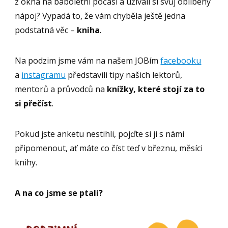
z okna na baboletní počasí a užívali si svůj oblíbený
nápoj? Vypadá to, že vám chyběla ještě jedna
podstatná věc –
kniha
.
Na podzim jsme vám na našem JOBím
facebooku
a
instagramu
představili tipy našich lektorů,
mentorů a průvodců na
knížky, které stojí za to
si přečíst
.
Pokud jste anketu nestihli, pojďte si ji s námi
připomenout, ať máte co číst teď v březnu, měsíci
knihy.
A na co jsme se ptali?