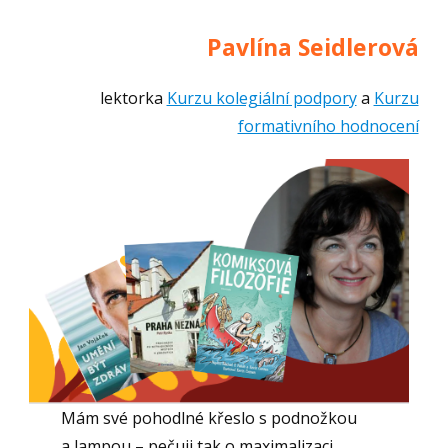
Pavlína Seidlerová
lektorka
Kurzu kolegiální podpory
a
Kurzu
formativního hodnocení
Mám své pohodlné křeslo s podnožkou
a lampou – pečuji tak o maximalizaci