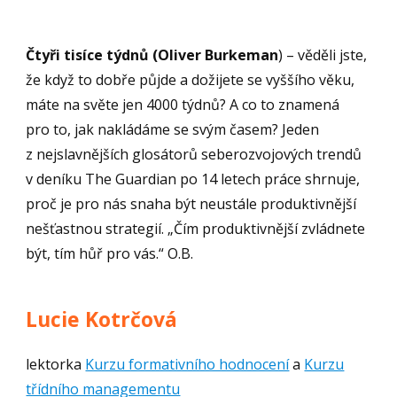
Čtyři tisíce týdnů (Oliver Burkeman
) – věděli jste,
že když to dobře půjde a dožijete se vyššího věku,
máte na světe jen 4000 týdnů? A co to znamená
pro to, jak nakládáme se svým časem? Jeden
z nejslavnějších glosátorů seberozvojových trendů
v deníku The Guardian po 14 letech práce shrnuje,
proč je pro nás snaha být neustále produktivnější
nešťastnou strategií. „Čím produktivnější zvládnete
být, tím hůř pro vás.“ O.B.
Lucie Kotrčová
lektorka
Kurzu formativního hodnocení
a
Kurzu
třídního managementu